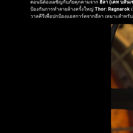
ตอนนี้ต้องเผชิญกับภัยคุกคามจาก
ฮีลา (เคท บลันเ
ป้องกันการทำลายล้างครั้งใหญ่
Thor: Ragnarok
เ
วาลคีรีเพื่อปกป้องแอสการ์ดจากฮีลา เหมาะสำหรั